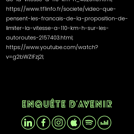
https://www.tf1info.fr/societe/video-que-
pensent-les-francais-de-la-proposition-de-
limiter-la-vitesse-a-110-km-h-sur-les-
autoroutes-2157403.html;
https://www.youtube.com/watch?
v=g2bWZlFzj2I;